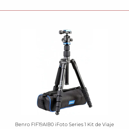
Benro FIF19AIB0 iFoto Series 1 Kit de Viaje