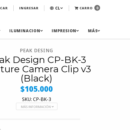
CL
0
CAR
INGRESAR
CARRO
ILUMINACION
IMPRESION
MÁS
PEAK DESING
ak Design CP-BK-3
ture Camera Clip v3
(Black)
$105.000
SKU: CP-BK-3
MÁS INFORMACIÓN