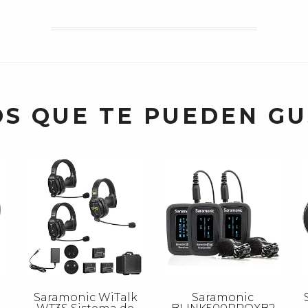
S QUE TE PUEDEN G
Saramonic WiTalk
Saramonic