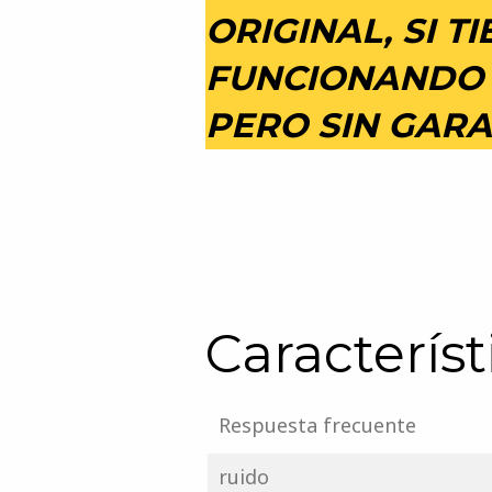
ORIGINAL, SI T
FUNCIONANDO 1
PERO SIN GARA
Característ
Respuesta frecuente
ruido