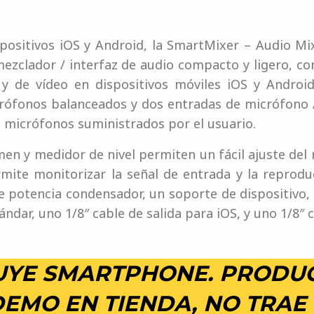
positivos iOS y Android, la SmartMixer – Audio Mix
ezclador / interfaz de audio compacto y ligero, co
 y de vídeo en dispositivos móviles iOS y Android
rófonos balanceados y dos entradas de micrófono /
 micrófonos suministrados por el usuario.
n y medidor de nivel permiten un fácil ajuste del n
rmite monitorizar la señal de entrada y la reprod
 potencia condensador, un soporte de dispositivo
ndar, uno 1/8″ cable de salida para iOS, y uno 1/8″ c
LUYE SMARTPHONE. PRODU
EMO EN TIENDA, NO TRAE