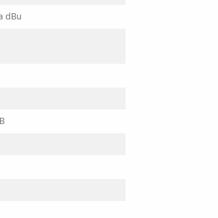
a dBu
dB