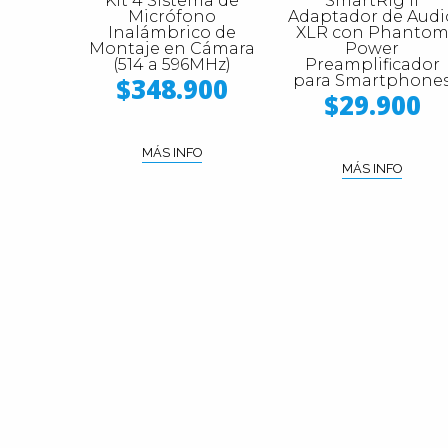
Kit 4 Sistema de
SmartRig II
Micrófono
Adaptador de Audi
Inalámbrico de
XLR con Phanto
Montaje en Cámara
Power
(514 a 596MHz)
Preamplificador
para Smartphone
$348.900
$29.900
MÁS INFO
MÁS INFO