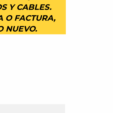
S Y CABLES.
A O FACTURA,
O NUEVO.