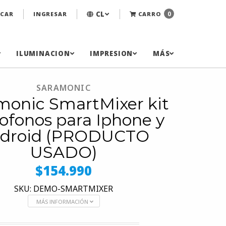
CL
0
CAR
INGRESAR
CARRO
ILUMINACION
IMPRESION
MÁS
SARAMONIC
monic SmartMixer kit
ofonos para Iphone y
droid (PRODUCTO
USADO)
$154.990
SKU: DEMO-SMARTMIXER
MÁS INFORMACIÓN