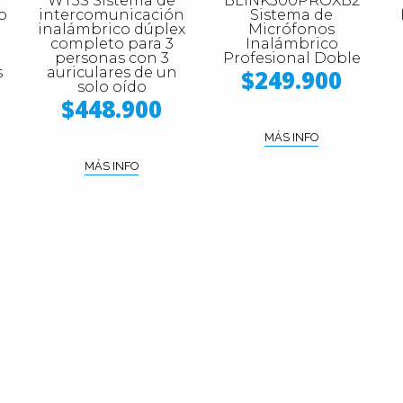
WT3S Sistema de
BLINK500PROXB2
o
intercomunicación
Sistema de
m
inalámbrico dúplex
Micrófonos
completo para 3
Inalámbrico
personas con 3
Profesional Doble
s
auriculares de un
$249.900
solo oído
$448.900
MÁS INFO
MÁS INFO