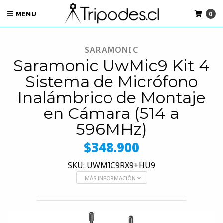
0
MENU
SARAMONIC
Saramonic UwMic9 Kit 4
Sistema de Micrófono
Inalámbrico de Montaje
en Cámara (514 a
596MHz)
$348.900
SKU: UWMIC9RX9+HU9
MÁS INFORMACIÓN