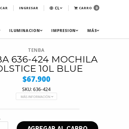
CL
0
CAR
INGRESAR
CARRO
ILUMINACION
IMPRESION
MÁS
TENBA
A 636-424 MOCHILA
OLSTICE 10L BLUE
$67.900
SKU: 636-424
MÁS INFORMACIÓN