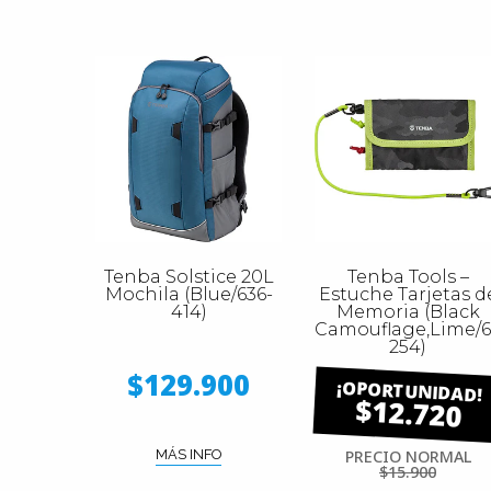
Tenba Solstice 20L
Tenba Tools –
Mochila (Blue/636-
Estuche Tarjetas d
414)
Memoria (Black
Camouflage,Lime/6
254)
$129.900
$12.720
MÁS INFO
PRECIO NORMAL
$15.900