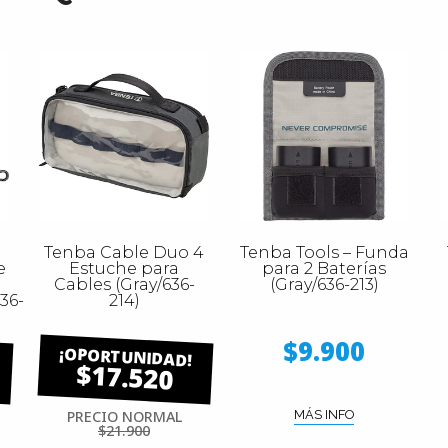
Tenba Cable Duo 4
Tenba Tools – Funda
e
Estuche para
para 2 Baterías
Cables (Gray/636-
(Gray/636-213)
36-
214)
$9.900
$17.520
PRECIO NORMAL
MÁS INFO
$21.900