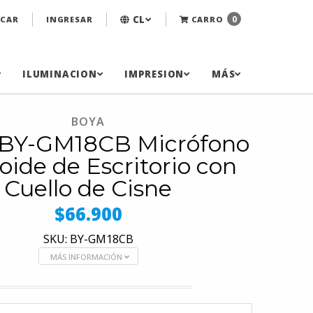
CL
0
CAR
INGRESAR
CARRO
ILUMINACION
IMPRESION
MÁS
BOYA
BY-GM18CB Micrófono
oide de Escritorio con
Cuello de Cisne
$66.900
SKU: BY-GM18CB
MÁS INFORMACIÓN