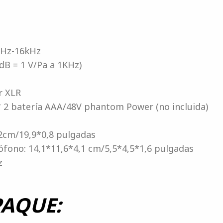
0Hz-16kHz
0dB = 1 V/Pa a 1KHz)
r XLR
* 2 batería AAA/48V phantom Power (no incluida)
2cm/19,9*0,8 pulgadas
ófono: 14,1*11,6*4,1 cm/5,5*4,5*1,6 pulgadas
z
PAQUE: