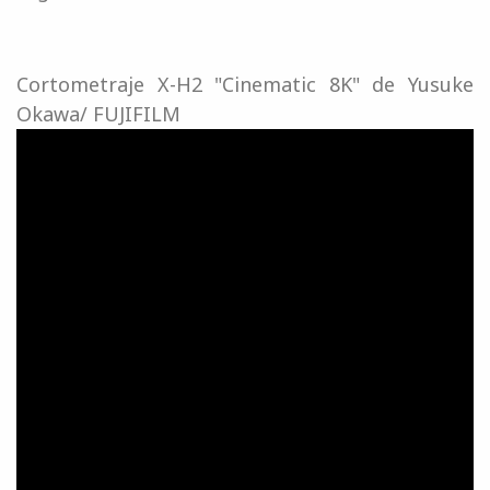
Cortometraje X-H2 "Cinematic 8K" de Yusuke
Okawa/ FUJIFILM