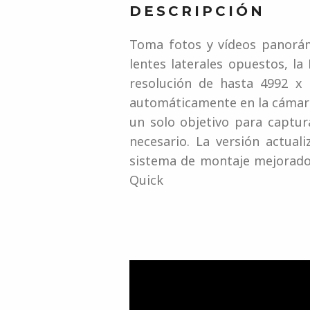
DESCRIPCIÓN
Toma fotos y vídeos panorám
lentes laterales opuestos, l
resolución de hasta 4992 x 
automáticamente en la cámara 
un solo objetivo para captur
necesario. La versión actual
sistema de montaje mejorado 
Quick