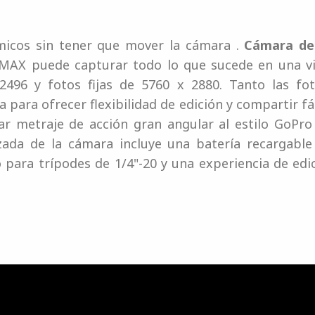
icos sin tener que mover la cámara .
Cámara de
a MAX puede capturar todo lo que sucede en una v
2496 y fotos fijas de 5760 x 2880. Tanto las f
para ofrecer flexibilidad de edición y compartir 
ar metraje de acción gran angular al estilo GoPr
izada de la cámara incluye una batería recargable
para trípodes de 1/4"-20 y una experiencia de edic