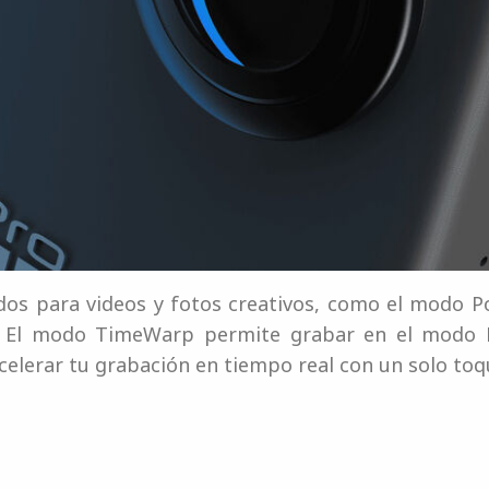
os para videos y fotos creativos, como el modo 
ón. El modo TimeWarp permite grabar en el modo 
acelerar tu grabación en tiempo real con un solo toq