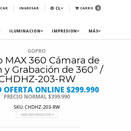
CL
0
CAR
INGRESAR
CARRO
ILUMINACION
IMPRESION
MÁS
GOPRO
o MAX 360 Cámara de
 y Grabación de 360° /
CHDHZ-203-RW
O OFERTA ONLINE $299.990
PRECIO NORMAL
$399.990
SKU: CHDHZ-203-RW
MÁS INFORMACIÓN