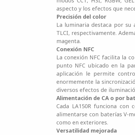
modos CCT, HSI, RGBW, GEL y
aspecto y los efectos que nec
Precisión del color
La luminaria destaca por su a
TLCI, respectivamente. Además
magenta.
Conexión NFC
La conexión NFC facilita la c
punto NFC ubicado en la par
aplicación le permite contr
enormemente la sincronización
diversos efectos de iluminació
Alimentación de CA o por bat
Cada LA150R funciona con co
alimentarse con baterías V-mo
como en exteriores.
Versatilidad mejorada