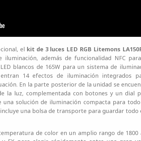
cional, el
kit de 3 luces LED RGB Litemons LA150
 iluminación, además de funcionalidad NFC para
res LED blancos de 165W para un sistema de ilumin
entran 14 efectos de iluminación integrados pa
uación. En la parte posterior de la unidad se encuen
e la luz, complementada con botones y un dial par
 una solución de iluminación compacta para todo 
incluye una bolsa de transporte para guardar todo e
 temperatura de color en un amplio rango de 1800 a