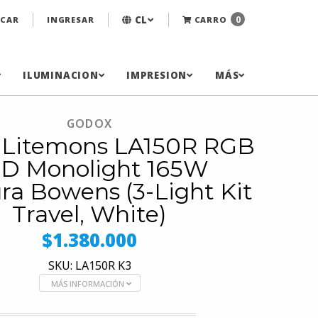
CL
0
CAR
INGRESAR
CARRO
ILUMINACION
IMPRESION
MÁS
GODOX
 Litemons LA150R RGB
D Monolight 165W
a Bowens (3-Light Kit
Travel, White)
$1.380.000
SKU: LA150R K3
MÁS INFORMACIÓN