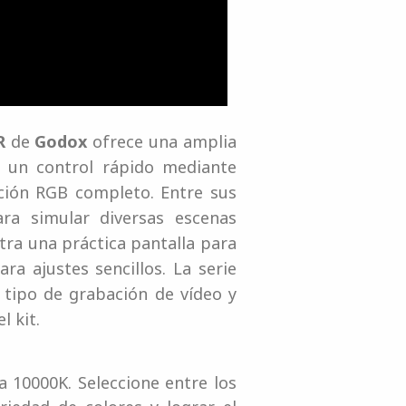
R
de
Godox
ofrece una amplia
 un control rápido mediante
ación RGB completo. Entre sus
ra simular diversas escenas
tra una práctica pantalla para
a ajustes sencillos. La serie
tipo de grabación de vídeo y
l kit.
 10000K. Seleccione entre los