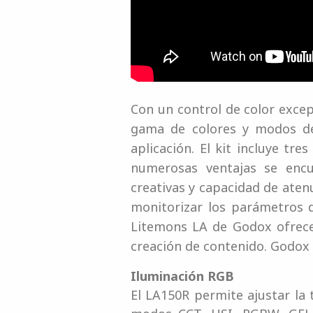
Con un control de color excep
gama de colores y modos de
aplicación. El kit incluye t
numerosas ventajas se encu
creativas y capacidad de aten
monitorizar los parámetros d
Litemons LA de Godox ofrece
creación de contenido. Godox 
Iluminación RGB
El LA150R permite ajustar la