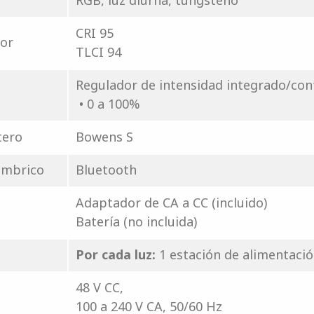
RGB, luz diurna, tungsteno
CRI 95
lor
TLCI 94
Regulador de intensidad integrado/con
• 0 a 100%
tero
Bowens S
ámbrico
Bluetooth
Adaptador de CA a CC (incluido)
Batería (no incluida)
Por cada luz:
1 estación de alimentación
48 V CC,
100 a 240 V CA, 50/60 Hz