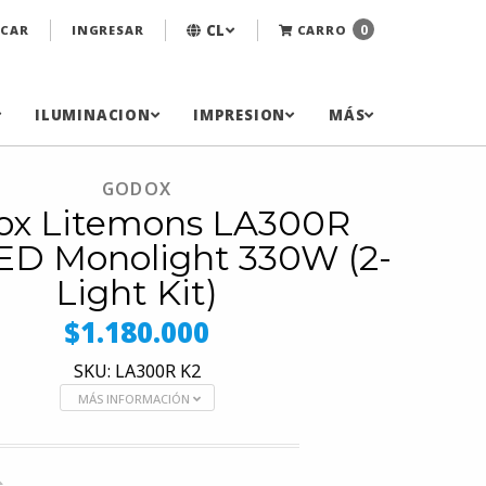
CL
0
CAR
INGRESAR
CARRO
ILUMINACION
IMPRESION
MÁS
GODOX
ox Litemons LA300R
D Monolight 330W (2-
Light Kit)
$1.180.000
SKU: LA300R K2
MÁS INFORMACIÓN