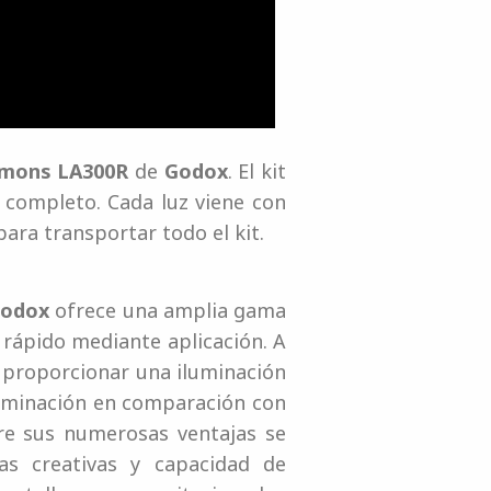
emons LA300R
de
Godox
. El kit
completo. Cada luz viene con
ara transportar todo el kit.
odox
ofrece una amplia gama
 rápido mediante aplicación. A
 proporcionar una iluminación
iluminación en comparación con
tre sus numerosas ventajas se
as creativas y capacidad de