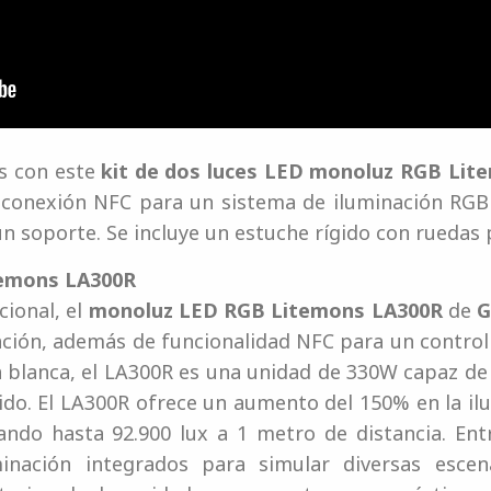
s con este
kit de dos luces LED monoluz RGB Lit
 conexión NFC para un sistema de iluminación RGB 
n soporte. Se incluye un estuche rígido con ruedas p
emons LA300R
cional, el
monoluz LED RGB Litemons LA300R
de
G
ción, además de funcionalidad NFC para un control
 blanca, el LA300R es una unidad de 330W capaz de
cluido. El LA300R ofrece un aumento del 150% en la 
nzando hasta 92.900 lux a 1 metro de distancia. En
minación integrados para simular diversas escen