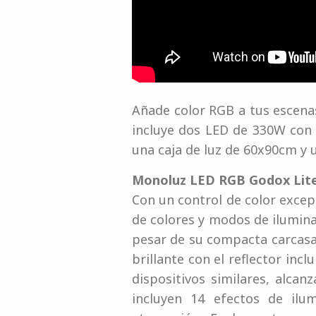
Añade color RGB a tus escena
incluye dos LED de 330W con
una caja de luz de 60x90cm y u
Monoluz LED RGB Godox Lit
Con un control de color excep
de colores y modos de ilumina
pesar de su compacta carcasa
brillante con el reflector in
dispositivos similares, alca
incluyen 14 efectos de ilu