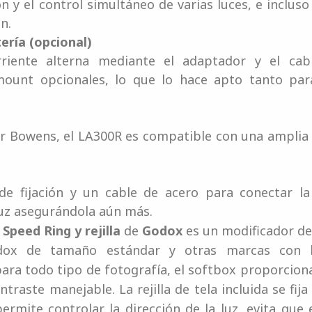
 y el control simultáneo de varias luces, e inclus
n.
ería (opcional)
riente alterna mediante el adaptador y el cab
mount opcionales, lo que lo hace apto tanto pa
r Bowens, el LA300R es compatible con una amplia 
de fijación y un cable de acero para conectar la
luz asegurándola aún más.
peed ​​Ring y rejilla
de
Godox
es un modificador de
dox de tamaño estándar y otras marcas con 
para todo tipo de fotografía, el softbox proporcion
raste manejable. La rejilla de tela incluida se fija
 permite controlar la dirección de la luz, evita que