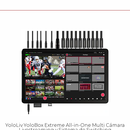
YoloLiv YoloBox Extreme All-in-One Multi Cámara
Livestreaming y Sistema de Switching