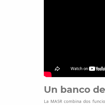
Un banco de 
La MA5R combina dos funcion