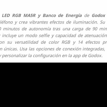
z LED RGB MA5R y Banco de Energía
de
Godox
léfono y crea vibrantes efectos de iluminación. Su
 minutos de autonomía tras una carga de 90 minu
z incluye un modo selfie y capacidad de atenuació
on su versatilidad de color RGB y 14 efectos pr
n únicas. Usa las opciones de conexión integradas,
 y personalizar la configuración en la app de Godox.