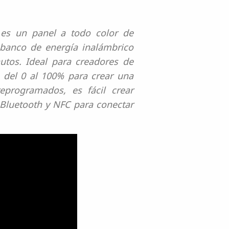
es un panel a todo color de
 banco de energía inalámbrico
tos. Ideal para creadores de
n del 0 al 100% para crear una
eprogramados, es fácil crear
 Bluetooth y NFC para conectar