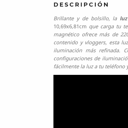
DESCRIPCIÓN
Brillante y de bolsillo, la
lu
10,69x6,81cm
que carga tu te
magnético ofrece más de 220
contenido y vloggers, esta lu
iluminación más refinada. C
configuraciones de iluminació
fácilmente la luz a tu teléfono