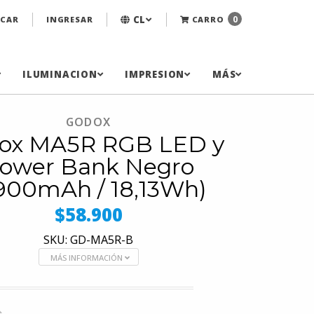
CL
0
CAR
INGRESAR
CARRO
ILUMINACION
IMPRESION
MÁS
GODOX
ox MA5R RGB LED y
ower Bank Negro
900mAh / 18,13Wh)
$58.900
SKU: GD-MA5R-B
MÁS INFORMACIÓN