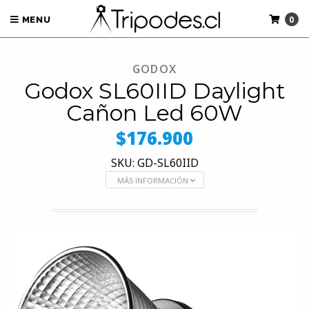
0
MENU
GODOX
Godox SL60IID Daylight
Cañon Led 60W
$176.900
SKU: GD-SL60IID
MÁS INFORMACIÓN