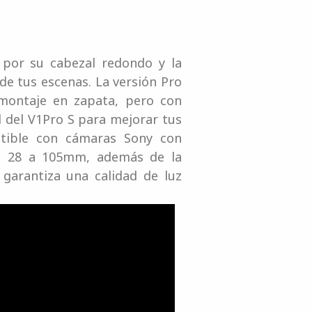
 por su cabezal redondo y la
de tus escenas. La versión Pro
 montaje en zapata, pero con
l del V1Pro S para mejorar tus
tible con cámaras Sony con
de 28 a 105mm, además de la
 garantiza una calidad de luz