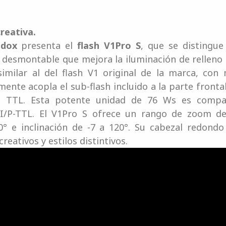
creativa.
dox
presenta el
flash V1Pro S
, que se distingue
 desmontable que mejora la iluminación de relleno 
similar al del flash V1 original de la marca, con
mente acopla el sub-flash incluido a la parte fronta
 TTL. Esta potente unidad de 76 Ws es compa
DI/P-TTL. El V1Pro S ofrece un rango de zoom 
° e inclinación de -7 a 120°. Su cabezal redondo
reativos y estilos distintivos.