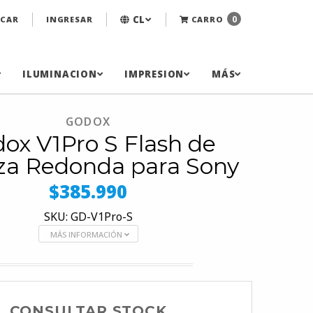
CL
0
CAR
INGRESAR
CARRO
ILUMINACION
IMPRESION
MÁS
GODOX
ox V1Pro S Flash de
za Redonda para Sony
$385.990
SKU: GD-V1Pro-S
MÁS INFORMACIÓN
CONSULTAR STOCK