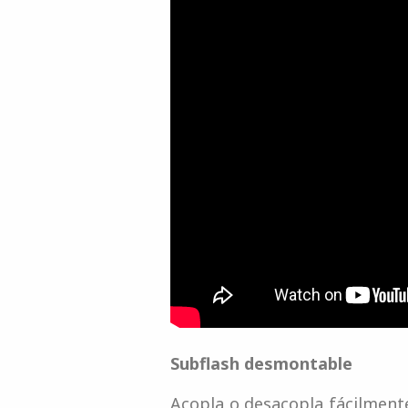
Subflash desmontable
Acopla o desacopla fácilmente 