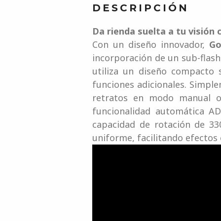
DESCRIPCIÓN
Da rienda suelta a tu visión 
Con un diseño innovador,
Go
incorporación de un sub-flash
utiliza un diseño compacto 
funciones adicionales. Simple
retratos en modo manual o
funcionalidad automática A
capacidad de rotación de 330
uniforme, facilitando efectos c