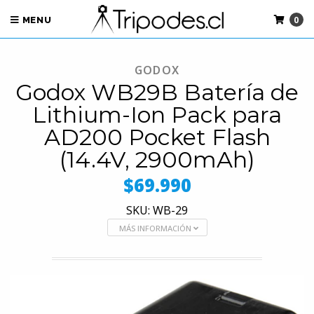
0
MENU
GODOX
Godox WB29B Batería de
Lithium-Ion Pack para
AD200 Pocket Flash
(14.4V, 2900mAh)
$69.990
SKU: WB-29
MÁS INFORMACIÓN