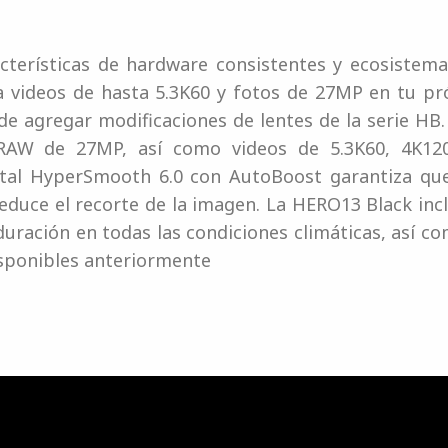
terísticas de hardware consistentes y ecosistemas
 videos de hasta 5.3K60 y fotos de 27MP en tu pr
e agregar modificaciones de lentes de la serie HB.
 RAW de 27MP, así como videos de 5.3K60, 4K120 
gital HyperSmooth 6.0 con AutoBoost garantiza q
 reduce el recorte de la imagen. La HERO13 Black in
ración en todas las condiciones climáticas, así co
isponibles anteriormente