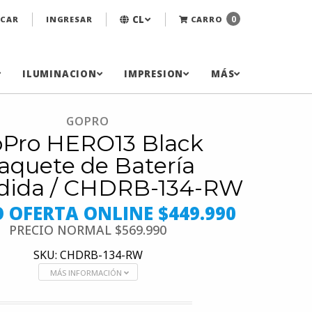
CL
0
CAR
INGRESAR
CARRO
ILUMINACION
IMPRESION
MÁS
GOPRO
Pro HERO13 Black
aquete de Batería
dida / CHDRB-134-RW
O OFERTA ONLINE $449.990
PRECIO NORMAL
$569.990
SKU: CHDRB-134-RW
MÁS INFORMACIÓN