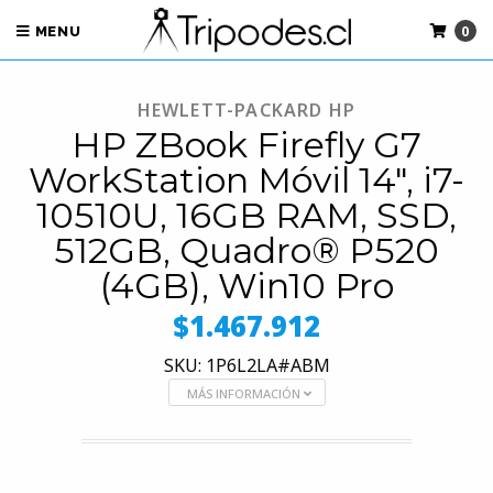
0
MENU
HEWLETT-PACKARD HP
HP ZBook Firefly G7
WorkStation Móvil 14", i7-
10510U, 16GB RAM, SSD,
512GB, Quadro® P520
(4GB), Win10 Pro
$1.467.912
SKU: 1P6L2LA#ABM
MÁS INFORMACIÓN