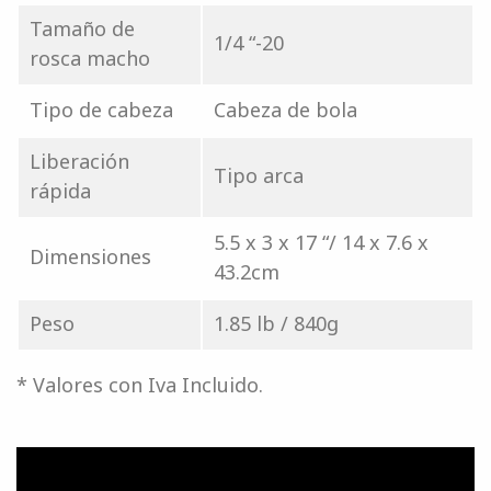
Tamaño de
1/4 “-20
rosca macho
Tipo de cabeza
Cabeza de bola
Liberación
Tipo arca
rápida
5.5 x 3 x 17 “/ 14 x 7.6 x
Dimensiones
43.2cm
Peso
1.85 lb / 840g
* Valores con Iva Incluido.