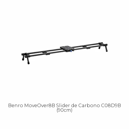
Benro MoveOver8B Slider de Carbono C08D9B
(90cm)