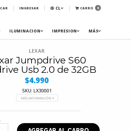
CL
0
CAR
INGRESAR
CARRO
ILUMINACION
IMPRESION
MÁS
LEXAR
xar Jumpdrive S60
rive Usb 2.0 de 32GB
$4.990
SKU: LX30001
MÁS INFORMACIÓN