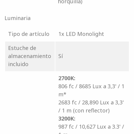
horquilla)
Luminaria
Tipo de artículo
1x LED Monolight
Estuche de
almacenamiento
Sí
incluido
2700K:
806 fc / 8685 Lux a 3,3' / 1
m*
2683 fc / 28,890 Lux a 3,3'
/ 1 m (con reflector)
3200K:
987 fc / 10,627 Lux a 3.3' /