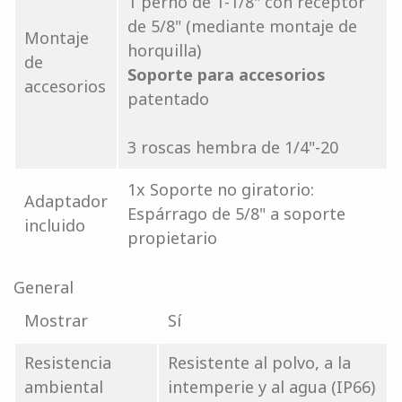
1 perno de 1-1/8" con receptor
de 5/8" (mediante montaje de
Montaje
horquilla)
de
Soporte para accesorios
accesorios
patentado
3 roscas hembra de 1/4"-20
1x Soporte no giratorio:
Adaptador
Espárrago de 5/8" a soporte
incluido
propietario
General
Mostrar
Sí
Resistencia
Resistente al polvo, a la
ambiental
intemperie y al agua (IP66)