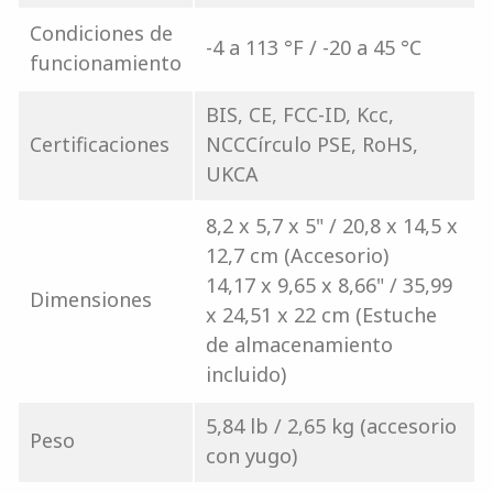
Condiciones de
-4 a 113 °F / -20 a 45 °C
funcionamiento
BIS, CE, FCC-ID, Kcc,
Certificaciones
NCCCírculo PSE, RoHS,
UKCA
8,2 x 5,7 x 5" / 20,8 x 14,5 x
12,7 cm (Accesorio)
14,17 x 9,65 x 8,66" / 35,99
Dimensiones
x 24,51 x 22 cm (Estuche
de almacenamiento
incluido)
5,84 lb / 2,65 kg (accesorio
Peso
con yugo)