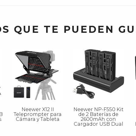
S QUE TE PUEDEN G
Neewer X12 II
Neewer NP-F550 Kit
B
Teleprompter para
de 2 Baterías de
s
Cámara y Tableta
2600mAh con
a
Cargador USB Dual