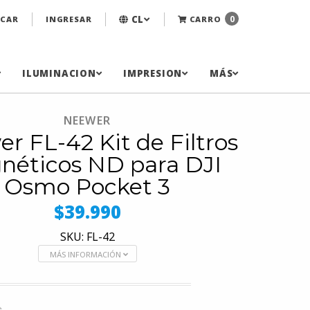
CL
0
CAR
INGRESAR
CARRO
ILUMINACION
IMPRESION
MÁS
NEEWER
r FL-42 Kit de Filtros
néticos ND para DJI
Osmo Pocket 3
$39.990
SKU: FL-42
MÁS INFORMACIÓN