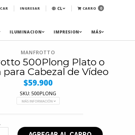
CL
0
CAR
INGRESAR
CARRO
ILUMINACION
IMPRESION
MÁS
MANFROTTO
otto 500Plong Plato o
a para Cabezal de Vídeo
$59.900
SKU: 500PLONG
MÁS INFORMACIÓN