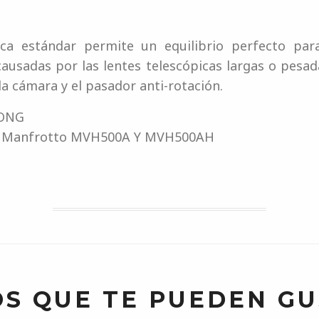
laca estándar permite un equilibrio perfecto pa
causadas por las lentes telescópicas largas o pesad
e la cámara y el pasador anti-rotación.
ONG
es Manfrotto MVH500A Y MVH500AH
S QUE TE PUEDEN G