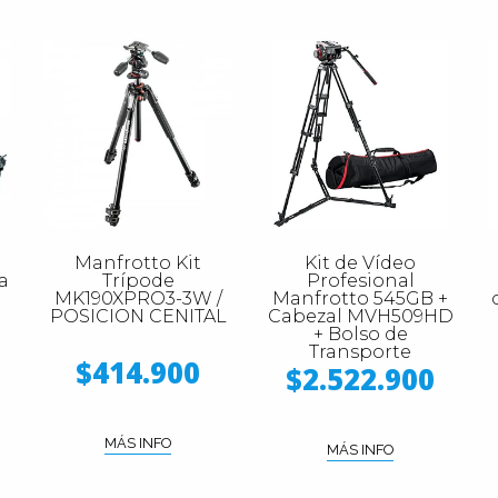
Manfrotto Kit
Kit de Vídeo
a
Trípode
Profesional
MK190XPRO3-3W /
Manfrotto 545GB +
POSICION CENITAL
Cabezal MVH509HD
+ Bolso de
Transporte
$414.900
$2.522.900
MÁS INFO
MÁS INFO