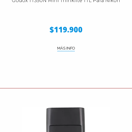
Godox TT350N Mini Thinklite TTL Para Nikon
$119.900
MÁS INFO