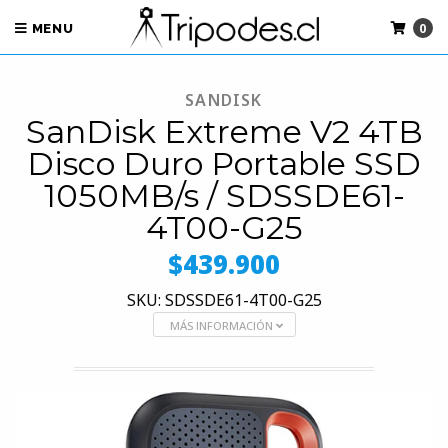
0
MENU
SANDISK
SanDisk Extreme V2 4TB
Disco Duro Portable SSD
1050MB/s / SDSSDE61-
4T00-G25
$439.900
SKU: SDSSDE61-4T00-G25
MÁS INFORMACIÓN