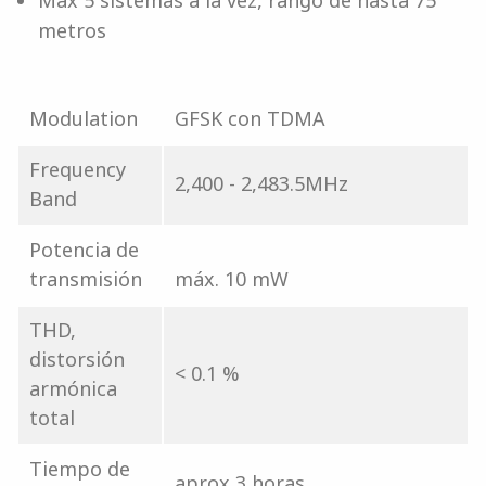
Max 5 sistemas a la vez, rango de hasta 75
metros
Modulation
GFSK con TDMA
Frequency
2,400 - 2,483.5MHz
Band
Potencia de
transmisión
máx. 10 mW
THD,
distorsión
< 0.1 %
armónica
total
Tiempo de
aprox 3 horas