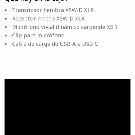
Transmisor hembra XSW-D XLR
Receptor macho XSW-D XLR
Micrófono vocal dinámico cardioide XS 1
Clip para micrófono
Cable de carga de USB-A a USB-C