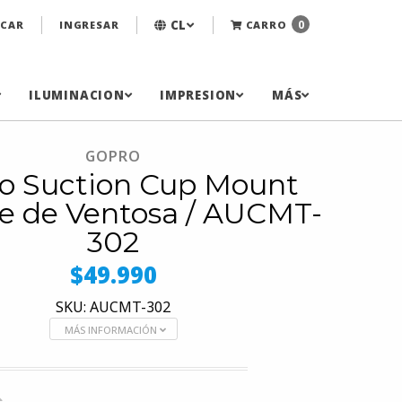
CL
0
CAR
INGRESAR
CARRO
ILUMINACION
IMPRESION
MÁS
GOPRO
o Suction Cup Mount
e de Ventosa / AUCMT-
302
$49.990
SKU: AUCMT-302
MÁS INFORMACIÓN