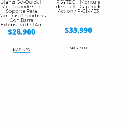
Ulanzi Go-Quick II
PGYTECH Montura
Mini trípode Con
de Cuello CapLock
Soporte Para
Action / P-GM-153
Cámaras Deportivas
Con Barra
Extensora de 1.4m
$33.990
$28.900
MÁS INFO
MÁS INFO