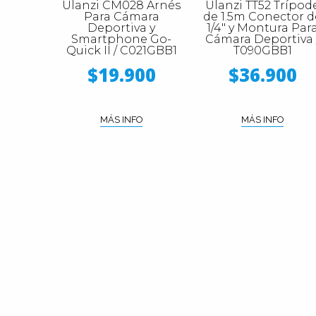
Ulanzi CM028 Arnés
Ulanzi TT52 Trípod
Para Cámara
de 1.5m Conector d
Deportiva y
1/4" y Montura Par
Smartphone Go-
Cámara Deportiva 
Quick II / C021GBB1
T090GBB1
$19.900
$36.900
MÁS INFO
MÁS INFO