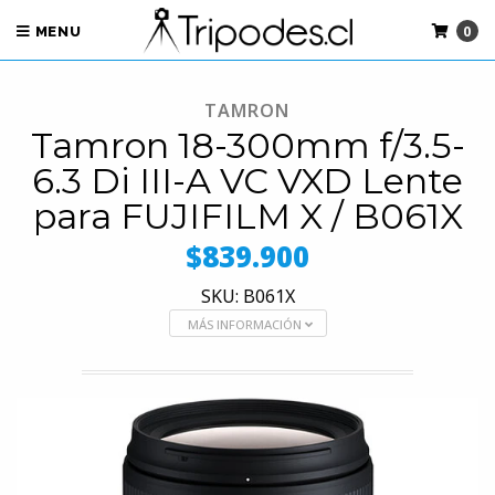
0
MENU
TAMRON
Tamron 18-300mm f/3.5-
6.3 Di III-A VC VXD Lente
para FUJIFILM X / B061X
$839.900
SKU: B061X
MÁS INFORMACIÓN