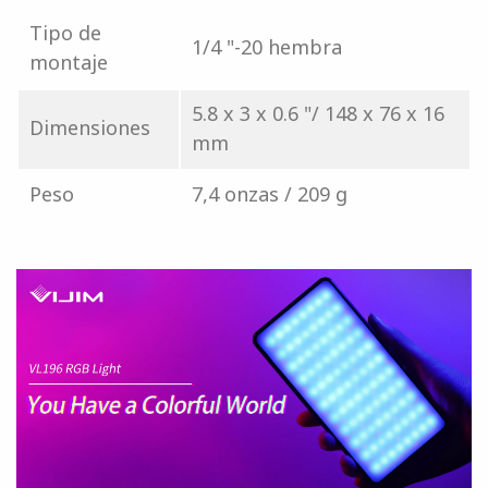
Tipo de
1/4 "-20 hembra
montaje
5.8 x 3 x 0.6 "/ 148 x 76 x 16
Dimensiones
mm
Peso
7,4 onzas / 209 g