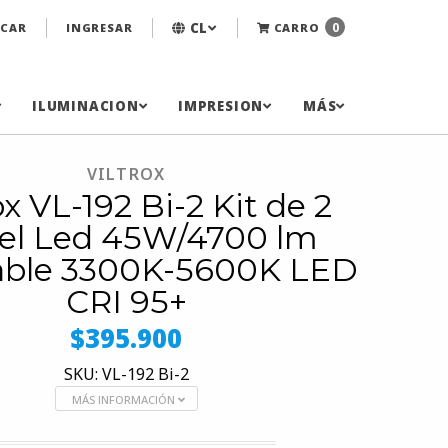
CL
0
CAR
INGRESAR
CARRO
ILUMINACION
IMPRESION
MÁS
VILTROX
ox VL-192 Bi-2 Kit de 2
el Led 45W/4700 lm
able 3300K-5600K LED
CRI 95+
$395.900
SKU: VL-192 Bi-2
MÁS INFORMACIÓN