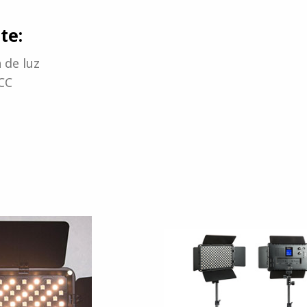
te:
a de luz
 CC