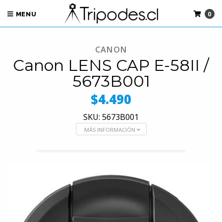
0
MENU
CANON
Canon LENS CAP E-58II /
5673B001
$4.490
SKU: 5673B001
MÁS INFORMACIÓN