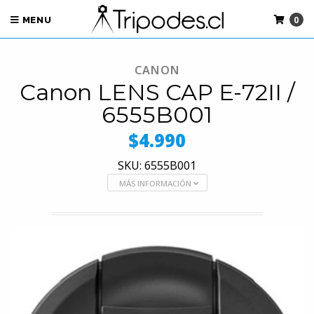
0
MENU
CANON
Canon LENS CAP E-72II /
6555B001
$4.990
SKU: 6555B001
MÁS INFORMACIÓN