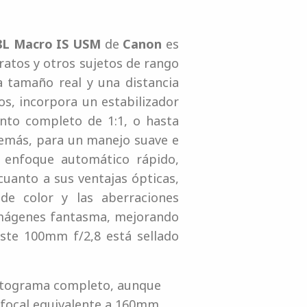
8L Macro IS USM
de
Canon
es
tratos y otros sujetos de rango
tamaño real y una distancia
s, incorpora un estabilizador
nto completo de 1:1, o hasta
emás, para un manejo suave e
n enfoque automático rápido,
cuanto a sus ventajas ópticas,
de color y las aberraciones
 imágenes fantasma, mejorando
 este 100mm f/2,8 está sellado
fotograma completo, aunque
 focal equivalente a 160mm.