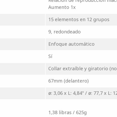
Relación de reproducción macr
Aumento 1x
15 elementos en 12 grupos
9, redondeado
Enfoque automático
Sí
Collar extraíble y giratorio (no
67mm (delantero)
ø: 3,06 x L: 4,84" / ø: 77,7 x L
1,38 libras / 625g