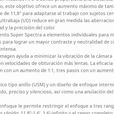
ro, este objetivo ofrece un aumento máximo de tama
 de 11,8" para adaptarse al trabajo con sujetos cer
ltrabaja (UD) reduce en gran medida las aberracion
d y la precisión del color.
iento Super Spectra a elementos individuales para 
s para lograr un mayor contraste y neutralidad de c
intensa.
imagen ayuda a minimizar la vibración de la cámara p
on velocidades de obturación más lentas. La eficac
ón con un aumento de 1:1, tres pasos con un aument
nico tipo anillo (USM) y un diseño de enfoque inter
do, preciso y silencioso, así como una anulación d
 enfoque le permite restringir el enfoque a tres ran
ápido: 11,8"-1,6', 1,6'-infinito y el rango completo d