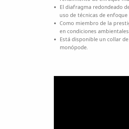
El diafragma redondeado de
uso de técnicas de enfoque
Como miembro de la prestigi
en condiciones ambientales
Está disponible un collar de
monópode.