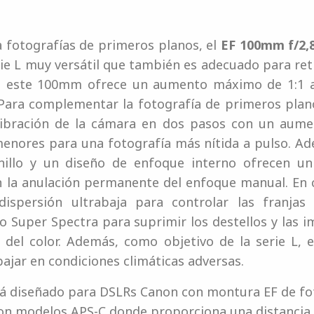
 fotografías de primeros planos, el
EF 100mm f/2,
erie L muy versátil que también es adecuado para re
, este 100mm ofrece un aumento máximo de 1:1 a 
Para complementar la fotografía de primeros plano
ibración de la cámara en dos pasos con un aume
enores para una fotografía más nítida a pulso. Ad
nillo y un diseño de enfoque interno ofrecen u
on la anulación permanente del enfoque manual. En 
ispersión ultrabaja para controlar las franjas 
to Super Spectra para suprimir los destellos y las
ad del color. Además, como objetivo de la serie L,
ajar en condiciones climáticas adversas.
 está diseñado para DSLRs Canon con montura EF de 
con modelos APS-C donde proporciona una distancia