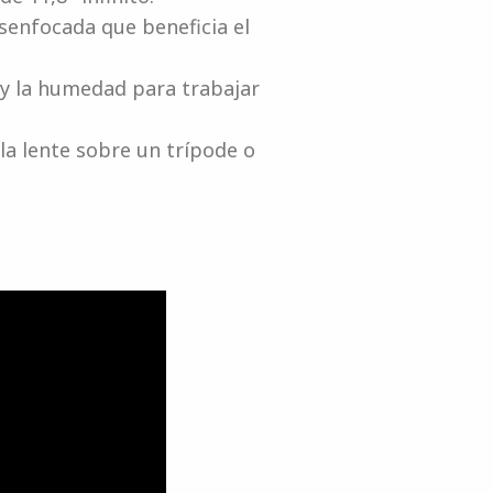
senfocada que beneficia el
o y la humedad para trabajar
 la lente sobre un trípode o