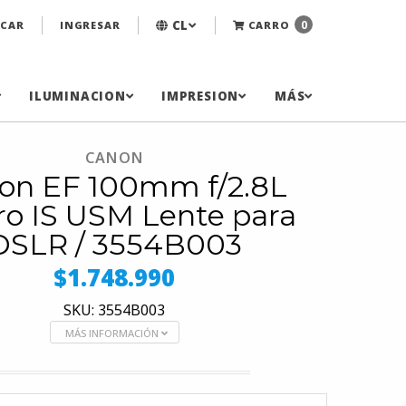
CL
0
CAR
INGRESAR
CARRO
ILUMINACION
IMPRESION
MÁS
CANON
on EF 100mm f/2.8L
o IS USM Lente para
DSLR / 3554B003
$1.748.990
SKU: 3554B003
MÁS INFORMACIÓN