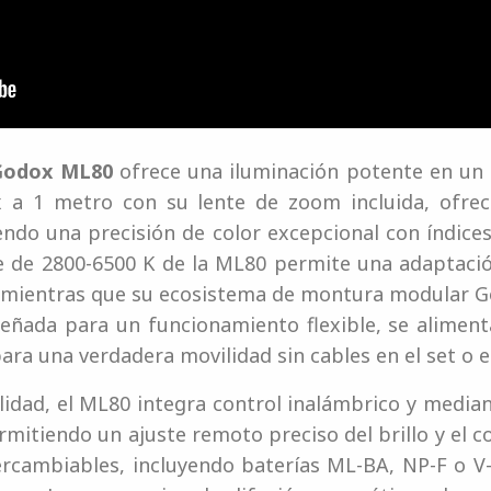
 Godox ML80
ofrece una iluminación potente en un
x a 1 metro con su lente de zoom incluida, ofrec
do una precisión de color excepcional con índices
e de 2800-6500 K de la ML80 permite una adaptaci
a, mientras que su ecosistema de montura modular
señada para un funcionamiento flexible, se alimen
ra una verdadera movilidad sin cables en el set o e
lidad, el ML80 integra control inalámbrico y median
rmitiendo un ajuste remoto preciso del brillo y el c
ercambiables, incluyendo baterías ML-BA, NP-F o V