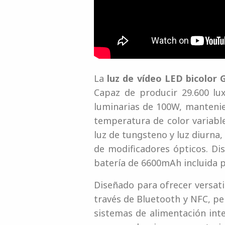
La
luz de vídeo LED bicolor
Capaz de producir 29.600 lu
luminarias de 100W, mantenien
temperatura de color variabl
luz de tungsteno y luz diurn
de modificadores ópticos. Di
batería de 6600mAh incluida pa
Diseñado para ofrecer versati
través de Bluetooth y NFC, pe
sistemas de alimentación int