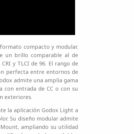
 formato compacto y modular.
e un brillo comparable al de
 CRI y TLCI de 96. El rango de
ón perfecta entre entornos de
 Godox admite una amplia gama
ta con entrada de CC o con su
n exteriores.
te la aplicación Godox Light a
olor. Su diseño modular admite
-Mount, ampliando su utilidad