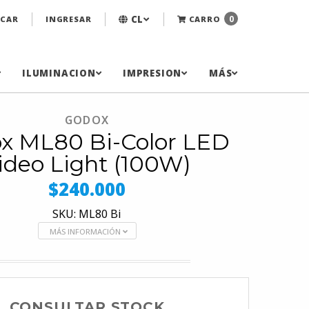
CL
0
CAR
INGRESAR
CARRO
ILUMINACION
IMPRESION
MÁS
GODOX
x ML80 Bi-Color LED
ideo Light (100W)
$240.000
SKU: ML80 Bi
MÁS INFORMACIÓN
CONSULTAR STOCK