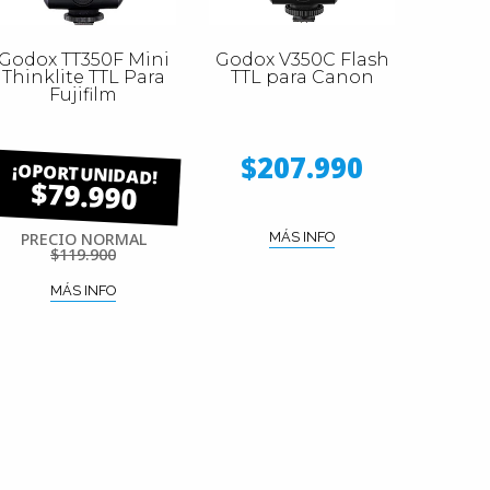
Godox TT350F Mini
Godox V350C Flash
Thinklite TTL Para
TTL para Canon
Fujifilm
$207.990
$79.990
PRECIO NORMAL
MÁS INFO
$119.900
MÁS INFO