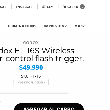
CL
0
CAR
INGRESAR
CARRO
ILUMINACION
IMPRESION
MÁS
GODOX
dox FT-16S Wireless
-control flash trigger.
$49.990
SKU: FT-16
MÁS INFORMACIÓN