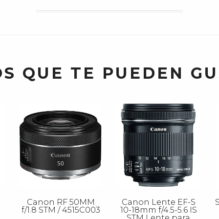
S QUE TE PUEDEN G
Canon RF 50MM
Canon Lente EF-S
f/1.8 STM / 4515C003
10-18mm f/4.5-5.6 IS
STM Lente para