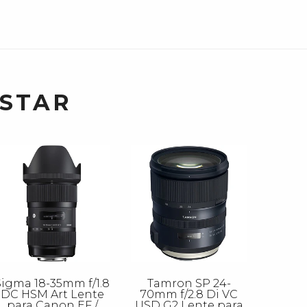
USTAR
Sigma 18-35mm f/1.8
Tamron SP 24-
DC HSM Art Lente
70mm f/2.8 Di VC
para Canon EF /
USD G2 Lente para