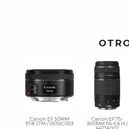
OTRO
Canon EF 50MM
Canon EF 75-
f/1.8 STM / 0570C003
300MM f/4-5.6 III /
6473A002