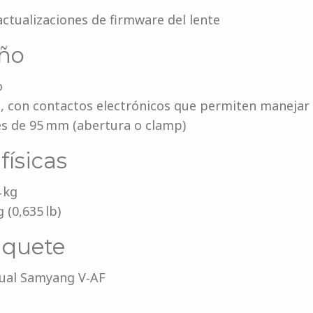
ctualizaciones de firmware del lente
eño
o
 con contactos electrónicos que permiten manejar 
s de 95 mm (abertura o clamp)
físicas
 kg
 (0,635 lb)
aquete
ual Samyang V‑AF