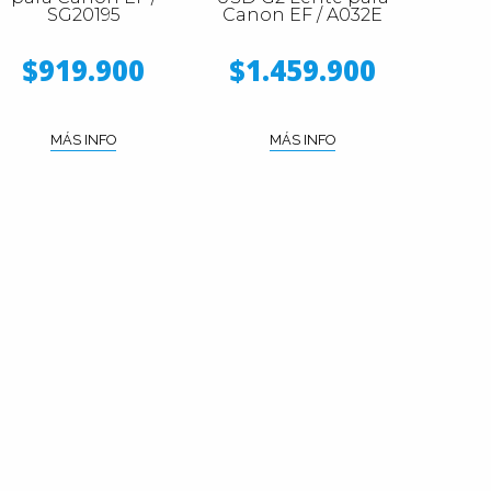
SG20195
Canon EF / A032E
$919.900
$1.459.900
MÁS INFO
MÁS INFO