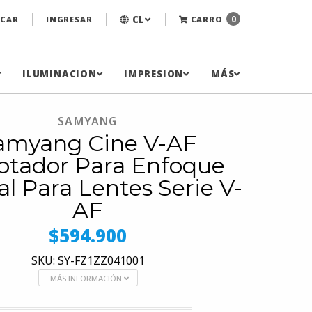
CL
0
CAR
INGRESAR
CARRO
ILUMINACION
IMPRESION
MÁS
SAMYANG
amyang Cine V-AF
ptador Para Enfoque
l Para Lentes Serie V-
AF
$594.900
SKU: SY-FZ1ZZ041001
MÁS INFORMACIÓN