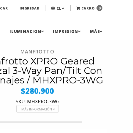
CL
0
CAR
INGRESAR
CARRO
ILUMINACION
IMPRESION
MÁS
MANFROTTO
frotto XPRO Geared
al 3-Way Pan/Tilt Con
anajes / MHXPRO-3WG
$280.900
SKU: MHXPRO-3WG
MÁS INFORMACIÓN