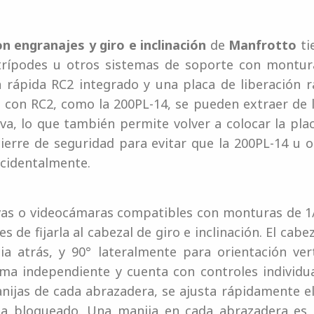
n engranajes y giro e inclinación
de
Manfrotto
ti
rípodes u otros sistemas de soporte con montura
n rápida RC2 integrado y una placa de liberación r
 con RC2, como la 200PL-14, se pueden extraer de l
va, lo que también permite volver a colocar la pl
erre de seguridad para evitar que la 200PL-14 u o
cidentalmente.
vas o videocámaras compatibles con monturas de 1/
s de fijarla al cabezal de giro e inclinación. El cabe
ia atrás, y 90° lateralmente para orientación ver
ma independiente y cuenta con controles individu
manijas de cada abrazadera, se ajusta rápidamente 
ueda bloqueado. Una manija en cada abrazadera es 